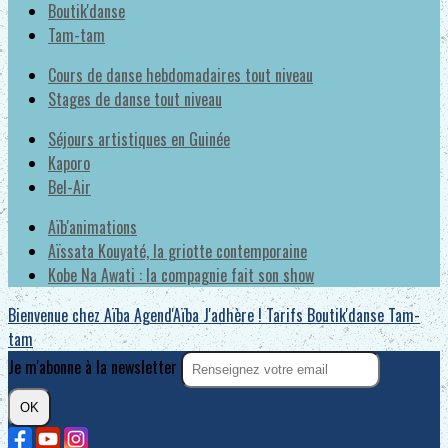
Boutik'danse
Tam-tam
Cours de danse hebdomadaires tout niveau
Stages de danse tout niveau
Séjours artistiques en Guinée
Kaporo
Bel-Air
Aïb'animations
Aïssata Kouyaté, la griotte contemporaine
Kobe Na Awati : la compagnie fait son show
Bienvenue chez Aïba
Agend'Aïba
J'adhère !
Tarifs
Boutik'danse
Tam-
tam
Je m'abonne à la newsletter
OK