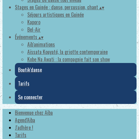
Stages en Guinée : danse, percussion, chant
▴
▾
Séjours artistiques en Guinée
Kaporo
Bel-Air
Événements
▴
▾
Aïb'animations
Aïssata Kouyaté, la griotte contemporaine
Kobe Na Awati : la compagnie fait son show
Boutik'danse
Tarifs
Se connecter
Bienvenue chez Aïba
Agend'Aïba
J'adhère !
Tarifs