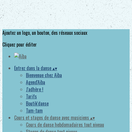
Ajoutez un logo, un bouton, des réseaux sociaux
Cliquez pour éditer
Entrez dans la danse
▴
▾
Bienvenue chez Aïba
Agend'Aïba
J'adhère !
Tarifs
Boutik'danse
Tam-tam
Cours et stages de danse avec musiciens
▴
▾
Cours de danse hebdomadaires tout niveau
Stages de danse tout niveau