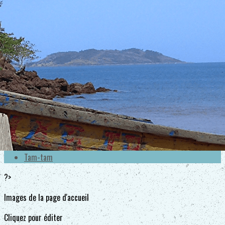
Exporter les lignes sélectionnées
Exporter toutes les colonnes
Exporter uniquement les colonnes affichées
Menu
<
>
Bienvenue chez Aïba
Agend'Aïba
J'adhère !
Tarifs
Boutik'danse
Tam-tam
?>
Images de la page d'accueil
Cliquez pour éditer