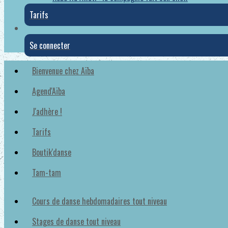
Tarifs
Se connecter
Bienvenue chez Aïba
Agend'Aïba
J'adhère !
Tarifs
Boutik'danse
Tam-tam
Cours de danse hebdomadaires tout niveau
Stages de danse tout niveau