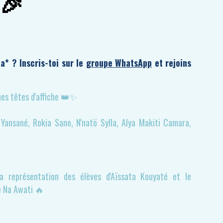
 🎉
* ? Inscris-toi sur le
groupe WhatsApp
et rejoins
ues têtes d'affiche 👑✨
Yansané, Rokia Sano, N'natö Sylla, Alya Makiti Camara,
la représentation des élèves d'Aïssata Kouyaté et le
e Na Awati 🔥