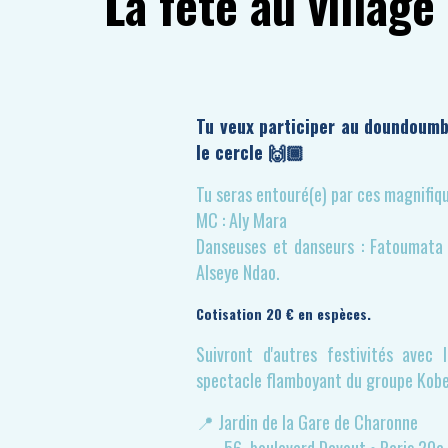
La fête au village
Tu veux participer au doundoumba
le cercle 🙌🏾
Tu seras entouré(e) par ces magnifiq
MC : Aly Mara
Danseuses et danseurs : Fatoumata 
Alseye Ndao.
Cotisation 20 € en espèces.
Suivront d'autres festivités avec 
spectacle flamboyant du groupe Kob
📍 Jardin de la Gare de Charonne