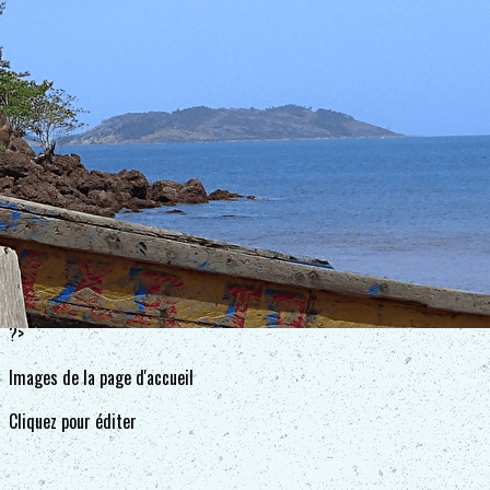
Exporter les lignes sélectionnées
Exporter toutes les colonnes
Exporter uniquement les colonnes affichées
Menu
<
>
Aïb'animations
Aïssata Kouyaté, la griotte contemporaine
Kobe Na Awati : la compagnie fait son show
?>
Images de la page d'accueil
Cliquez pour éditer