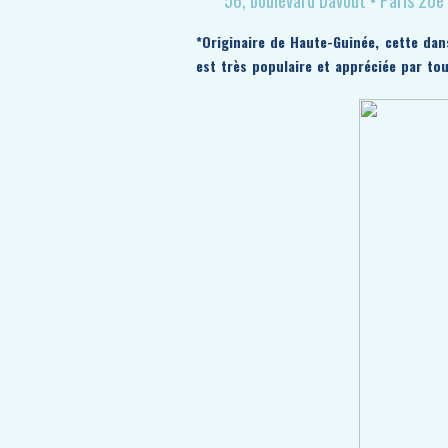
56, boulevard Davout •
Paris 20e
*Originaire de Haute-Guinée, cette dan
est très populaire et appréciée par tou
dansant au rythme des percussions.